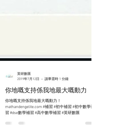
英研數匯
2019年7月12日
讀畢需時 1 分鐘
你地嘅支持係我地最大嘅動力