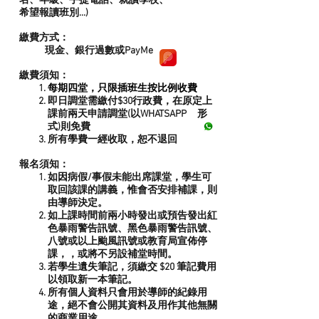
名、年級、手提電話、就讀學校、
希望報讀班別...)
繳費方式：
現金、銀行過數或PayMe
繳費須知：
每期四堂，只限插班生按比例收費
即日調堂需繳付$30行政費，在原定上
課前兩天申請調堂(以WHATSAPP 形
式)則免費
所有學費一經收取，恕不退回
報名須知：
如因病假/事假未能出席課堂，學生可
取回該課的講義，惟會否安排補課，則
由導師決定。
如上課時間前兩小時發出或預告發出紅
色暴雨警告訊號、黑色暴雨警告訊號、
八號或以上颱風訊號或教育局宣佈停
課，，或將不另設補堂時間。
若學生遺失筆記，須繳交 $20 筆記費用
以領取新一本筆記。
所有個人資料只會用於導師的紀錄用
途，絕不會公開其資料及用作其他無關
的商業用途。