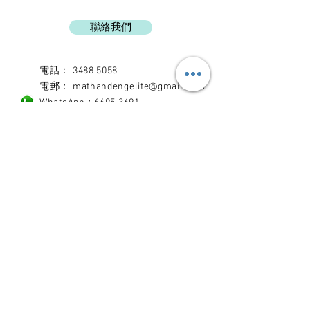
聯絡我們
電話：
3488 5058
電郵
：
mathandengelite@gmail.com
WhatsApp
：
6695 3691
WeChat
：
6695 3691
Facebook
專頁
Instagram
Location:
Rm 602, Wealth
Commercial Ctr, 48 Kwong Wa St,
Mongkok, Kln, Hong Kong
地址
：
九龍旺角廣華街48號
廣發商業中心602室
Location: Shop 67, 2/F, Cheong Ning
Building, 202-216 Sai Lau Kok Road,
Tsuen Wan