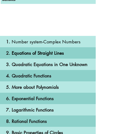
DSE數學補習班課程內容
1.
Number system-Complex Numbers
2.
Equations of Straight Lines
3. Quadratic Equations in One Unknown
4. Quadratic Functions
5. More about Polynomials
6. Exponential Functions
7. Logarithmic Functions
8. Rational Functions
9. Basic Properties of Circles