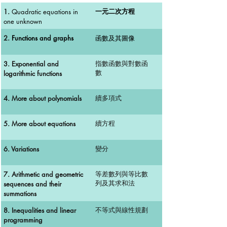
1.
Quadratic equations in
一元二次方程
one unknown
2.
Functions and graphs
函數及其圖像
3. Exponential and
指數函數與對數函
logarithmic functions
數
4. More about polynomials
續多項式
5. More about equations
續方程
6. Variations
變分
7. Arithmetic and geometric
等差數列與等比數
sequences and their
列及其求和法
summations
8. Inequalities and linear
不等式與線性規劃
programming