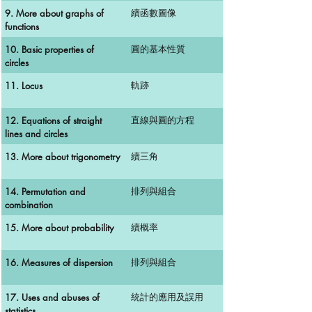
9. More about graphs of
續函數圖像
functions
10. Basic properties of
圓的基本性質
circles
11. Locus
軌跡
12. Equations of straight
直線與圓的方程
lines and circles
13. More about trigonometry
續三角
14. Permutation and
排列與組合
combination
15. More about probability
續概率
16. Measures of dispersion
排列與組合
17. Uses and abuses of
統計的應用及誤用
statistics