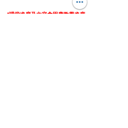
*課堂進度及內容會因應教學進度
而有所更改，恕不另行通知。*
Our Locations 上課地點
旺角 (MK)
荃灣 (TW)
聯絡我們