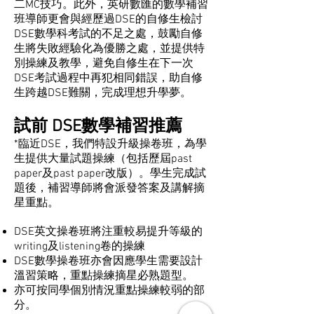
二MC技巧。此外，英研數匯的數學補習
班導師更會與經歷過DSE的自修生檢討
DSE數學科考試的不足之處，鼓勵自修
生將失敗經驗化為優勝之處，並提供特
別操練及教學，避免自修生在下一次
DSE考試過程中再犯相同錯誤，助自修
生跨越DSE難關，完成理想升學夢。
試前 DSE數學補習推薦
*臨近DSE，我們特設升級操卷班，為學
生提供大量試題操練（包括歷屆past
paper及past paper改版）。學生完成試
題後，補習導師將會派發答案及講解摘
星重點。
DSE英文操卷班將注重較易提升等級的
writing及listening卷的操練
DSE數學操卷班亦會因應學生需要設計
溫習策略，重點操練摘星必熟題型。
亦可按同學個別情況重點操練較弱的部
分。