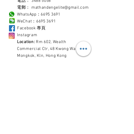
電話：
3488 5058
電郵
：
mathandengelite@gmail.com
WhatsApp
：
6695 3691
WeChat
：
6695 3691
Facebook
專頁
Instagram
Location:
Rm 602, Wealth
Commercial Ctr, 48 Kwong Wa St,
Mongkok, Kln, Hong Kong
地址
：
九龍旺角廣華街48號
廣發商業中心602室
Location: Shop 67, 2/F, Cheong Ning
Building, 202-216 Sai Lau Kok Road,
Tsuen Wan
地址
：
荃灣西樓角路202-216號
昌寧商場2樓67號舖