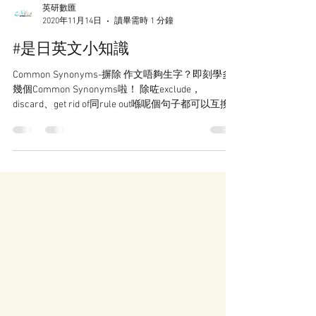
英研數匯
2020年11月14日
讀畢需時 1 分鐘
#是日英文小知識
Common Synonyms-摒除 作文唔夠生字？即刻學多
幾個Common Synonyms啦！ 除咗exclude，
discard、get rid of同rule out喺呢個句子都可以互換
㗎👍🏻 #私人補習 #補習notes #補習筆記 #補習班 #高
中英文補習...