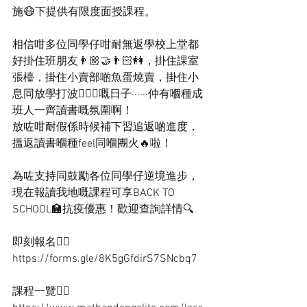
施😷下提供有限度面授課程。
相信咁多位同學仔咁耐無返學校上堂都
好掛住班朋友👨🏼‍🤝‍👨🏻👭，掛住課室
張檯，掛住小賣部啲魚蛋燒賣，掛住小
息同放學打波⛹🏻‍♂️嘅日子······仲有嗰種成
班人一齊讀書嘅氛圍啊！
放咗咁耐假係時候補下習追返啲進度，
搵返讀書嗰種feel同嗰團火🔥啦！
為咗支持同鼓勵各位同學仔逆境進步，
現在報讀我地嘅課程可享BACK TO 
SCHOOL🏫抗疫優惠！歡迎查詢詳情🔍
即刻報名👉🏻 
https://forms.gle/8K5gGfdirS7SNcbq7
課程一覽👉🏻 