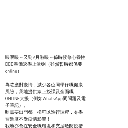
喂喂喂～又到9月啦喂～係時候修心養性
🙍🏻‍♀️準備返學上堂喇（雖然暫時都係要
online）！
為咗應對疫情，減少各位同學仔嘅健康
風險，我地提供線上授課及全面嘅
ONLINE支援（例如WhatsApp問問題及電
子筆記）。
唔需要出門都一樣可以進行課程，令學
習進度不受疫情影響！
我地亦會在安全嘅環境和充足嘅防疫措