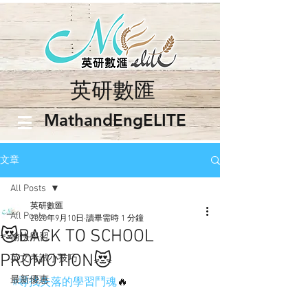
英研數匯
​MathandEngELITE
文章
All Posts
英研數匯
All Posts
2020年9月10日
讀畢需時 1 分鐘
😻BACK TO SCHOOL
愉快學習
PROMOTION😻
英文考試小技巧
最新優惠
#尋找失落的學習鬥魂
🔥