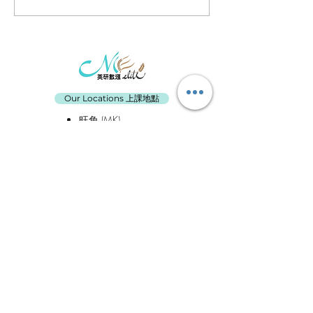
🐤
Our Locations 上課地點
旺角 (MK)
荃灣 (TW)
聯絡我們
電話：
3488 5058
電郵
：
mathandengelite@gmail.com
WhatsApp
：
6695 3691
WeChat
：
6695 3691
Facebook
專頁
Instagram