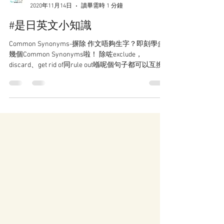
英研數匯
2020年11月14日
讀畢需時 1 分鐘
#是日英文小知識
Common Synonyms-摒除 作文唔夠生字？即刻學多
幾個Common Synonyms啦！ 除咗exclude，
discard、get rid of同rule out喺呢個句子都可以互換
㗎👍🏻 #私人補習 #補習notes #補習筆記 #補習班 #高
中英文補習...